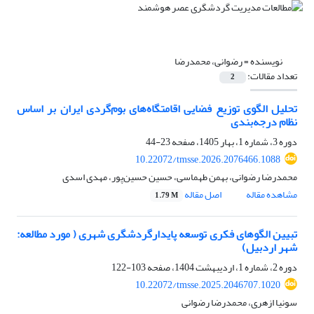
نویسنده =
رضوانی، محمدرضا
تعداد مقالات:
2
تحلیل الگوی توزیع فضایی اقامتگاه‌های بوم‌گردی ایران بر اساس
نظام درجه‌بندی
دوره 3، شماره 1، بهار 1405، صفحه
23-44
10.22072/tmsse.2026.2076466.1088
محمدرضا رضوانی، بهمن طهماسی، حسین حسین‌پور، مهدی اسدی
مشاهده مقاله
اصل مقاله
1.79 M
تبیین الگوهای فکری توسعه پایدارگردشگری شهری ( مورد مطالعه:
شهر اردبیل)
دوره 2، شماره 1، اردیبهشت 1404، صفحه
103-122
10.22072/tmsse.2025.2046707.1020
سونیا ازهری، محمدرضا رضوانی