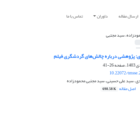
ارسال مقاله
داوران
تماس با ما
ودزاده، سید مجتبی
داری: پژوهشی درباره چالش‌های گردشگری فیلم
26-41
10.22072/tmsse.
دی، سید علی حسینی، سید مجتبی محمودزاده
اصل مقاله
698.58 K