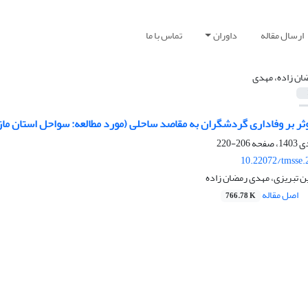
ارسال مقاله
داوران
تماس با ما
ان زاده، مهدی
ثر بر وفاداری گردشگران به مقاصد ساحلی (مورد مطالعه: سواحل استان ما
206-220
10.22072/tmsse.
ین تبریزی، مهدی رمضان زاده
اصل مقاله
766.78 K