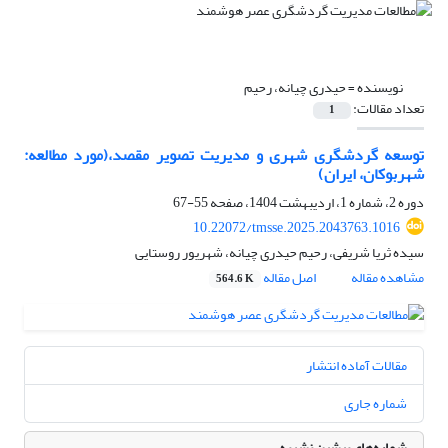
نویسنده =
حیدری چیانه، رحیم
تعداد مقالات:
1
توسعه گردشگری شهری و مدیریت تصویر مقصد،(مورد مطالعه:
شهربوکان، ایران)
دوره 2، شماره 1، اردیبهشت 1404، صفحه
55-67
10.22072/tmsse.2025.2043763.1016
سیده ثریا شریفی، رحیم حیدری چیانه، شهریور روستایی
مشاهده مقاله
اصل مقاله
564.6 K
مقالات آماده انتشار
شماره جاری
شماره‌های پیشین نشریه