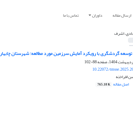
ارسال مقاله
داوران
تماس با ما
دی، اشرف
توسعه گردشگری با رویکرد آمایش سرزمین مورد مطالعه: شهرستان چابهار
88-102
10.22072/tmsse.2025.2
 افراخته
اصل مقاله
765.18 K