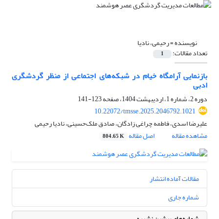
نویسنده =
رحیمی، نادیا
تعداد مقالات:
1
بازنمایی آرامگاه خیام در شبکه‌های اجتماعی از منظر گردشگری
ادبی
دوره 2، شماره 1، اردیبهشت 1404، صفحه
123-141
10.22072/tmsse.2025.2046792.1021
علیرضا اسدی، فاطمه چراغی زادگان، صادق ملک‌حسینی، نادیا رحیمی
مشاهده مقاله
اصل مقاله
804.65 K
مقالات آماده انتشار
شماره جاری
شماره‌های پیشین نشریه