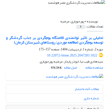
نویسنده =
پورجوپاری، مرضیه
تعداد مقالات:
1
تحلیلی بر تاثیر توانمندی اقامتگاه بوم‌گردی بر جذب گردشگر و
توسعه بوم‌گردی (مطالعه موردی: روستاهای شهرستان کرمان)
دوره 2، شماره 1، اردیبهشت 1404، صفحه
157-175
10.22072/tmsse.2025.2047283.1022
سیدهادی طیب نیا، ابوذر پایدار، مرضیه پورجوپاری
مشاهده مقاله
اصل مقاله
976.59 K
مقالات آماده انتشار
شماره جاری
شماره‌های پیشین نشریه