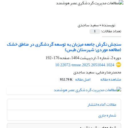
نویسنده =
سعید ساجدی
تعداد مقالات:
1
سنجش نگرش جامعه میزبان به توسعه‌ گردشگری در مناطق خشک
(مطالعه موردی: شهرستان طبس)
دوره 2، شماره 1، اردیبهشت 1404، صفحه
176-192
10.22072/tmsse.2025.2051044.1024
محمدرضا رضایی، سعید ساجدی
مشاهده مقاله
اصل مقاله
952.79 K
مقالات آماده انتشار
شماره جاری
شماره‌های پیشین نشریه