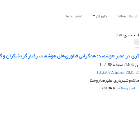
ارسال مقاله
داوران
تماس با ما
ف جعفری، الناز
گری در عصر هوشمند: همگرایی فناوری‌های هوشمند، رفتار گردشگران و گ
98-122
10.22072/tmsse.2025.2
 هاشم شهریاری، علیرضا روستا
اصل مقاله
780.36 K