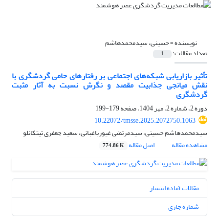
نویسنده =
حسینی، سیدمحمدهاشم
تعداد مقالات:
1
تأثیر بازاریابی شبکه‌های اجتماعی بر رفتارهای حامی گردشگری با
نقش میانجی جذابیت مقصد و نگرش نسبت به آثار مثبت
گردشگری
دوره 2، شماره 2، مهر 1404، صفحه
179-199
10.22072/tmsse.2025.2072750.1063
سیدمحمدهاشم حسینی، سیدمرتضی غیورباغبانی، سعید جعفری تیتکانلو
مشاهده مقاله
اصل مقاله
774.86 K
مقالات آماده انتشار
شماره جاری