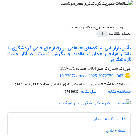
نویسنده =
جعفری تیتکانلو، سعید
تعداد مقالات:
1
تأثیر بازاریابی شبکه‌های اجتماعی بر رفتارهای حامی گردشگری با
نقش میانجی جذابیت مقصد و نگرش نسبت به آثار مثبت
گردشگری
دوره 2، شماره 2، مهر 1404، صفحه
179-199
10.22072/tmsse.2025.2072750.1063
سیدمحمدهاشم حسینی، سیدمرتضی غیورباغبانی، سعید جعفری تیتکانلو
مشاهده مقاله
اصل مقاله
774.86 K
مقالات آماده انتشار
شماره جاری