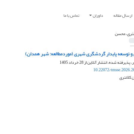
ارسال مقاله
داوران
تماس با ما
نتری، محسن
ی و توسعه پایدار گردشگری شهری (موردمطالعه: شهر همدان)
ر، پذیرفته شده، انتشار آنلاین از
28 خرداد 1405
10.22072/tmsse.2026.2
 کلانتری