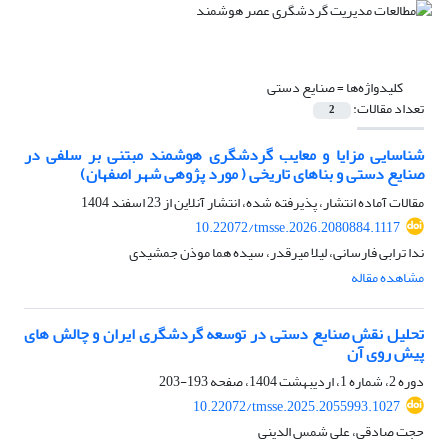
کلیدواژه‌ها =
صنایع دستی
تعداد مقالات:
2
شناسایی مزایا و معایب گردشگری هوشمند مبتنی بر سلفی در
صنایع دستی و بناهای تاریخی ( مورد پژوهی شهر اصفهان)
مقالات آماده انتشار، پذیرفته شده، انتشار آنلاین از
23 اسفند 1404
10.22072/tmsse.2026.2080884.1117
ندا ترابی فارسانی، لیلا میرقدر، سیده هما موذن جمشیدی
مشاهده مقاله
تحلیل نقش صنایع دستی در توسعه گردشگری ایران و چالش های
پیش روی آن
دوره 2، شماره 1، اردیبهشت 1404، صفحه
193-203
10.22072/tmsse.2025.2055993.1027
حجت صادقی، علی شمس الدینی