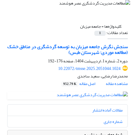
کلیدواژه‌ها =
جامعه میزبان
تعداد مقالات:
1
سنجش نگرش جامعه میزبان به توسعه‌ گردشگری در مناطق خشک
(مطالعه موردی: شهرستان طبس)
دوره 2، شماره 1، اردیبهشت 1404، صفحه
176-192
10.22072/tmsse.2025.2051044.1024
محمدرضا رضایی، سعید ساجدی
مشاهده مقاله
اصل مقاله
952.79 K
مقالات آماده انتشار
شماره جاری
شماره‌های پیشین نشریه