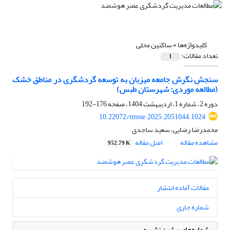
کلیدواژه‌ها =
ساکنین محلی
تعداد مقالات:
1
سنجش نگرش جامعه میزبان به توسعه‌ گردشگری در مناطق خشک
(مطالعه موردی: شهرستان طبس)
دوره 2، شماره 1، اردیبهشت 1404، صفحه
176-192
10.22072/tmsse.2025.2051044.1024
محمدرضا رضایی، سعید ساجدی
مشاهده مقاله
اصل مقاله
952.79 K
مقالات آماده انتشار
شماره جاری
شماره‌های پیشین نشریه