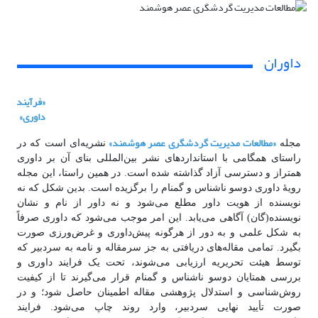
داوران
«فرآیند
داوری»
«
مطالعات مدیریت گردشگری عصر هوشمند
»
مجله
نشریه‌ای است که در
راستای همگامی با استانداردهای نشر بین‌المللی بنای آن بر داوری
همتراز و دسترسی آزاد گذاشته شده است. در همین راستا، این مجله
رویۀ داوری دوسو ناشناس و گمنام را برگزیده است. بدین شکل که نه
نویسنده از هویت داور مطلع می‌شود و نه داور از نام و نشان
نویسنده(گان) آگاهی می‌یابد. این امر موجب می‌شود که داوری صرفاً
به شکل علمی و به دور از هرگونه پیش‌داوری و غرض‌ورزی صورت
بگیرد. تمامی مقاله‌های دریافتی به جز سرمقاله و نامه به سردبیر که
توسط هیئت تحریریه ارزیابی می‌شوند، تحت یک فرایند داوری و
بررسی همتایان دوسو ناشناس و گمنام قرار می‌گیرند تا از کیفیت
روش‌شناسی و استدلال پژوهشی مقاله اطمینان حاصل شود؛ و در
صورت تأیید نهایی سردبیر، وارد روند چاپ می‌شود. فرایند