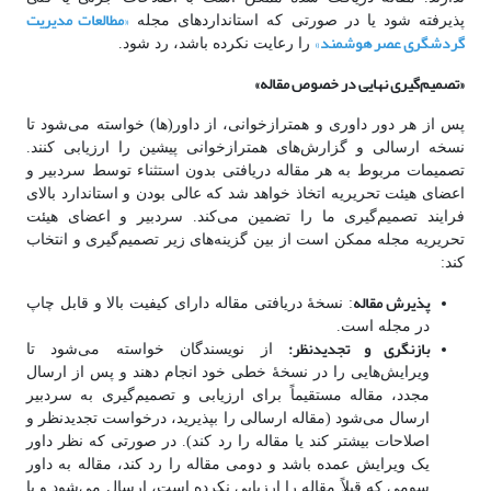
«
مطالعات مدیریت
پذیرفته شود یا در صورتی که استانداردهای مجله
گردشگری عصر هوشمند
»
را رعایت نکرده باشد، رد شود.
«تصمیم
گیری نهایی در خصوص مقاله»
پس از هر دور داوری و همترازخوانی، از داور(ها) خواسته می‌شود تا
نسخه ارسالی و گزارش‌های همترازخوانی پیشین را ارزیابی کنند.
تصمیمات مربوط به هر مقاله دریافتی بدون استثناء توسط سردبیر و
اعضای هیئت تحریریه اتخاذ خواهد شد که عالی بودن و استاندارد بالای
فرایند تصمیم‌گیری ما را تضمین می‌کند. سردبیر و اعضای هیئت
تحریریه مجله ممکن است از بین گزینه‌های زیر تصمیم‌گیری و انتخاب
کند:
پذیرش مقاله
: نسخۀ دریافتی مقاله دارای کیفیت بالا و قابل چاپ
در مجله است.
بازنگری و تجدیدنظر:
از نویسندگان خواسته می‌شود تا
ویرایش‌هایی را در نسخۀ خطی خود انجام دهند و پس از ارسال
مجدد، مقاله مستقیماً برای ارزیابی و تصمیم‌گیری به سردبیر
ارسال می‌شود (مقاله ارسالی را بپذیرید، درخواست تجدیدنظر و
اصلاحات بیشتر کند یا مقاله را رد کند). در صورتی که نظر داور
یک ویرایش عمده باشد و دومی مقاله را رد کند، مقاله به داور
سومی که قبلاً مقاله را ارزیابی نکرده است، ارسال می‌شود و با