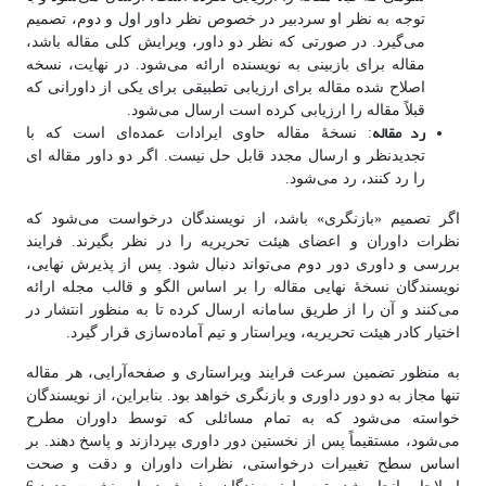
توجه به نظر او سردبیر در خصوص نظر داور اول و دوم، تصمیم
می‌گیرد. در صورتی که نظر دو داور، ویرایش کلی مقاله باشد،
مقاله برای بازبینی به نویسنده ارائه می‌شود. در نهایت، نسخه
اصلاح شده مقاله برای ارزیابی تطبیقی برای یکی از داورانی که
قبلاً مقاله را ارزیابی کرده است ارسال می‌شود.
رد مقاله
: نسخۀ مقاله حاوی ایرادات عمده‌ای است که با
تجدیدنظر و ارسال مجدد قابل حل نیست. اگر دو داور مقاله ای
را رد کنند، رد می‌شود.
اگر تصمیم «بازنگری» باشد، از نویسندگان درخواست می‌شود که
نظرات داوران و اعضای هیئت تحریریه را در نظر بگیرند. فرایند
بررسی و داوری دور دوم می‌تواند دنبال شود. پس از پذیرش نهایی،
نویسندگان نسخۀ نهایی مقاله را بر اساس الگو و قالب مجله ارائه
می‌کنند و آن را از طریق سامانه ارسال کرده تا به منظور انتشار در
اختیار کادر هیئت تحریریه، ویراستار و تیم آماده‌سازی قرار گیرد.
به منظور تضمین سرعت فرایند ویراستاری و صفحه‌آرایی، هر مقاله
تنها مجاز به دو دور داوری و بازنگری خواهد بود. بنابراین، از نویسندگان
خواسته می‌شود که به تمام مسائلی که توسط داوران مطرح
می‌شود، مستقیماً پس از نخستین دور داوری بپردازند و پاسخ دهند. بر
اساس سطح تغییرات درخواستی، نظرات داوران و دقت و صحت