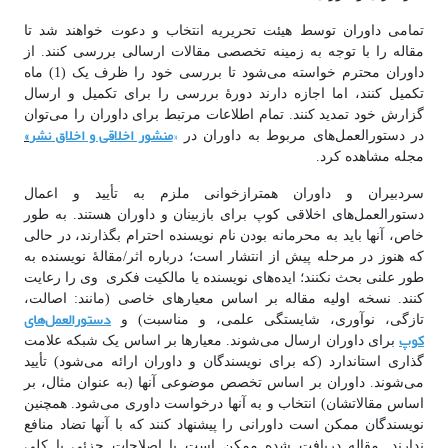
تمامی داوران توسط هیئت تحریریه انتخاب و دعوت خواهند شد تا
مقاله را با توجه به زمینه تخصصی مقالات ارسالی بررسی کنند. از
داوران محترم خواسته می‌شود تا بررسی خود را ظرف یک (1) ماه
تکمیل کنند، اما اجازه دارند دورۀ بررسی را برای تکمیل و ارسال
گزارش خود تمدید کنند. تمام اطلاعات مرتبط برای داوران را می‌توان
«
منشور اخلاقی و اخلاق نشر
»
در دستورالعمل‌های مربوط به داوران در
مجله مشاهده کرد.
سردبیران و داوران همترازخوانی ملزم به تأیید و اعمال
دستورالعمل‌های اخلاقی کوپ برای بازبینان و داوران هستند. به طور
خاص، آنها باید به محرمانه بودن نام نویسنده احترام بگذارند، در حالی
که هنوز در مرحله پیش از انتشار است؛ درباره اثر/مقالۀ نویسنده به
طور علنی بحث نکنند؛ ایده‌های نویسنده یا مالکیت فکری وی را رعایت
کنند. نسخه اولیه مقاله بر اساس معیارهای خاصی (مانند: اصالت،
دستورالعمل‌های
تازگی، نوآوری، شایستگی علمی، و مناسبت) و
کوپ
برای داوران ارسال می‌شوند. معیارها بر اساس یک شبکه علامت
گذاری استاندارد (که برای نویسندگان و داوران ارائه می‌شود) تأیید
می‌شوند. داوران بر اساس تخصص موضوعی آنها (به عنوان مثال، بر
اساس مقالاتشان) انتخاب و به آنها درخواست داوری می‌شود. همچنین
نویسندگان ممکن است داورانی را پیشنهاد کنند که با آنها تضاد منافع
ندارند. مقاله دریافت شده ممکن است با اصلاحات جزئی یا کلی