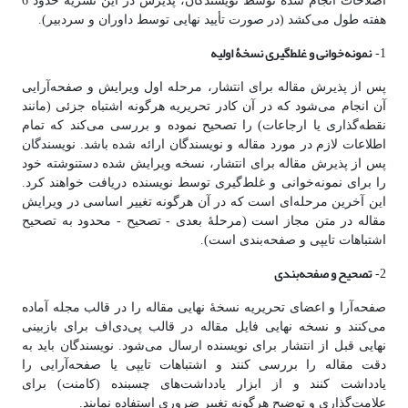
اصلاحات انجام شده توسط نویسندگان، پذیرش در این نشریه حدود 6
هفته طول می‌کشد (در صورت تأیید نهایی توسط داوران و سردبیر).
نمونه‌خوانی و غلط‌گیری نسخۀ اولیه
1-
پس از پذیرش مقاله برای انتشار، مرحله اول ویرایش و صفحه‌آرایی
آن انجام می‌شود که در آن کادر تحریریه هرگونه اشتباه جزئی (مانند
نقطه‌گذاری یا ارجاعات) را تصحیح نموده و بررسی می‌کند که تمام
اطلاعات لازم در مورد مقاله و نویسندگان ارائه شده باشد. نویسندگان
پس از پذیرش مقاله برای انتشار، نسخه ویرایش شده دستنوشته خود
را برای نمونه‌خوانی و غلط‌گیری توسط نویسنده دریافت خواهند کرد.
این آخرین مرحله‌ای است که در آن هرگونه تغییر اساسی در ویرایش
مقاله در متن مجاز است (مرحلۀ بعدی - تصحیح - محدود به تصحیح
اشتباهات تایپی و صفحه‌بندی است).
تصحیح و صفحه‌بندی
2-
صفحه‌آرا و اعضای تحریریه نسخۀ نهایی مقاله را در قالب مجله آماده
می‌کنند و نسخه نهایی فایل مقاله در قالب پی‌دی‌اف برای بازبینی
نهایی قبل از انتشار برای نویسنده ارسال می‌شود. نویسندگان باید به‌
دقت مقاله را بررسی کنند و اشتباهات تایپی یا صفحه‌آرایی را
یادداشت کنند و از ابزار یادداشت‌های چسبنده (کامنت) برای
علامت‌گذاری و توضیح هرگونه تغییر ضروری استفاده نمایند.