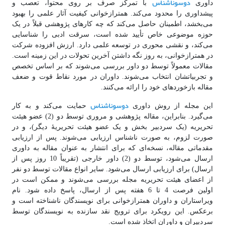
دوسوناشناس
داوری
با تمرکز صرف بر روی محتوا، تعصب و
پیشداوری را محدود می‌کند. همترازخوانی کیفیت آثار علمی را بهبود
می‌بخشد، اطمینان حاصل می‌کند که چه کارهای پژوهشی قبلاً در یک
حوزه موضوعی خاص تأیید شده است، سرقت ادبی را شناسایی
می‌کند، و نقشی محوری در توسعه علمی دارد. ارزش افزوده شرکت
در همترازخوانی، به روز نگه داشتن آخرین تحولات در این زمینه است.
مقالات معمولاً توسط دو داور بررسی می‌شوند که بر اساس تخصص
و تجربیاتشان انتخاب می‌شوند. داوران در مورد نقاط قوت و ضعف
مقاله بازخوردهای خود را ارائه می‌کنند.
دوسوناشناس
این مجله از روش داوری
حمایت می‌کند و به کار
می‌گیرد. بنابراین، مقاله پژوهشی و مروری توسط دو (2) عضو هیئت
تحریریه (یک سردبیر بخش و یک عضو هیئت تحریریۀ دیگر)، و در
صورت لزوم، به صورت ناشناس ارزیابی می‌شوند. پس از ارزیابی
مقدماتی مقاله، نسخه‌ای که برای انتشار به عنوان مقاله به داوری
ارسال می‌شود، توسط دو (2) داور خارجی (تقریباً 10 روز پس از
ارسال) برای ارزیابی ارسال می‌شود. سایر انواع مقالات توسط دو نفر
از اعضای هیئت تحریریه مجله بررسی می‌شوند و ممکن است در
اولین فرصت 4 تا 6 هفته پس از ارسال، پاسخ داده شود. نام
ویراستاران و داوران همترازخوانی برای نویسندگان ناشناخته است و
برعکس. این رویکرد برای ترویج نقد سازنده به نویسندگان توسط
سردبیران و داوران اتخاذ شده است.