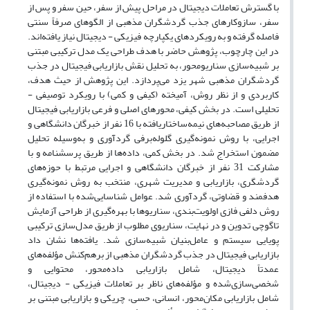
با گسترش تعاملات دیجیتال در مراحل پیش از سفر، حین سفر و پس از
سفر، سازوکارهای جذب گردشگران مذهبی از الگوهای صرفاً سنتی
فاصله گرفته و به رویکردهای یکپارچه فیزیکی - دیجیتال نیاز یافته‌اند.
در این چارچوب، پژوهش حاضر با هدف طراحی یک مدل ترکیبی مبتنی
بر شبیه‌سازی سناریومحور، به تحلیل نقش بازاریابی فیجیتال در جذب
گردشگران مذهبی شهر یزد می‌پردازد. این پژوهش از حیث هدف،
کاربردی و از نظر روش، آمیخته (کیفی و کمی) با رویکرد توصیفی -
تحلیلی است. در بخش کیفی، محورهای اصلی و فرعی بازاریابی فیجیتال
از طریق مصاحبه‌های نیمه‌ساختاریافته با 16 نفر از خبرگان دانشگاهی و
اجرایی، با روش نمونه‌گیری گلوله‌برفی گردآوری و به‌وسیله تحلیل
مضمون استخراج شد. در بخش کمی، داده‌ها از طریق پرسشنامه و با
مشارکت 31 نفر از خبرگان دانشگاهی و اجرایی مرتبط با حوزه‌های
گردشگری، بازاریابی و مدیریت شهری، منتخب به روش نمونه‌گیری
هدفمند و قضاوتی، گردآوری شد. عوامل شناسایی‌شده با استفاده از
روش دلفی فازی اولویت‌بندی، سناریوها با بهره‌گیری از طراحی آزمایش
تاگوچی تدوین و در نهایت، سناریوی مطلوب از طریق مدل‌سازی ترکیبی
پویایی سیستم و عامل‌بنیان شبیه‌سازی شد. یافته‌ها نشان داد
بازاریابی فیجیتال در جذب گردشگران مذهبی از برهم‌کنش مؤلفه‌های
عمدتاً دیجیتال، شامل بازاریابی داده‌محور، محتوایی و
شخصی‌سازی‌شده و مؤلفه‌های ناظر بر تعاملات فیزیکی - دیجیتال،
شامل بازاریابی مکان‌محور، انسانی، حسی، چریکی و بازاریابی مبتنی بر