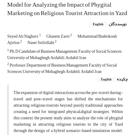
Model for Analyzing the Impact of Phygital
Marketing on Religious Tourist Attraction in Yazd
نویسندگان
English
1
2
Seyed Ali Naghavi,
Ghasem Zarei
Mohammad Bashokouh
2
2
Ajirlou
Naser Seifollahi
1
Ph.D Candidate of Business Management, Faculty of Social Sciences,
University of Mohaghegh Ardabili, Ardabil, Iran
2
Professor, Department of Business Management, Faculty of Social
Sciences, University of Mohaghegh Ardabili, Ardabil, Iran
چکیده
English
The expansion of digital interactions across the pre-travel, during-
travel, and post-travel stages has shifted the mechanisms for
attracting religious tourists beyond purely traditional approaches,
creating a need for integrated physical–digital strategies. Within
this context, the present study aims to analyze the role of phygital
marketing in attracting religious tourists to the city of Yazd
through the design of a hybrid scenario-based simulation model.