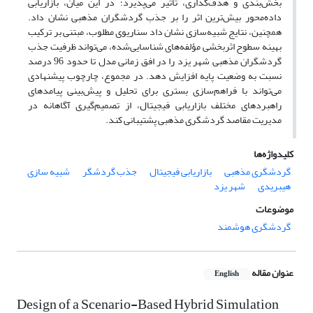
بخش‌بندی و هدف‌گذاری، تأثیر می‌پذیرد؛ در این میان، بازاریابی
داده‌محور بیش‌ترین اثر را بر جذب گردشگران مذهبی نشان داد.
همچنین، نتایج شبیه‌سازی نشان داد سناریوی مطلوب، مبتنی بر ترکیب
بهینه سطوح اثربخشی مؤلفه‌های شناسایی‌شده، می‌تواند ظرفیت جذب
گردشگران مذهبی شهر یزد را در افق زمانی مدل تا حدود 96 درصد
نسبت به وضعیت پایه افزایش دهد. در مجموع، چارچوب پیشنهادی
می‌تواند با فراهم‌سازی بستری برای تحلیل و پیش‌بینی پیامدهای
راهبردهای مختلف بازاریابی فیجیتال، از تصمیم‌گیری آگاهانه در
مدیریت مقاصد گردشگری مذهبی پشتیبانی کند.
کلیدواژه‌ها
گردشگری مذهبی
بازاریابی فیجیتال
جذب گردشگر
شبیه سازی
هیبریدی
شهر یزد
موضوعات
گردشگری هوشمند
عنوان مقاله
English
Design of a Scenario-Based Hybrid Simulation