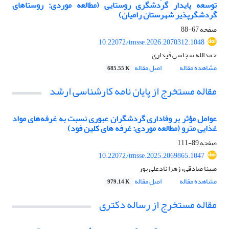
توسعه پایدار گردشگری روستایی (مطالعه موردی: روستاهای
گردشگرپذیر شهرستان رامیان)
صفحه
67-88
10.22072/tmsse.2026.2070312.1048
حمدالله سجاسی قیداری
مشاهده مقاله
اصل مقاله
685.55 K
مقاله مستخرج از پایان نامه کارشناسی ارشد
عوامل مؤثر بر وفاداری گردشگران عبوری نسبت به غرفه‌های مواد
غذایی مترو (مطالعه موردی: غرفه های کلین فود)
صفحه
89-111
10.22072/tmsse.2025.2069865.1047
مبینا صادقی، زهرا نادعلی پور
مشاهده مقاله
اصل مقاله
979.14 K
مقاله مستخرج از رساله دکتری