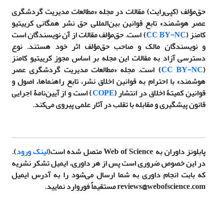
حق‌مؤلف (کپی‌رایت) مقالات در مجله «مطالعات مدیریت گردشگری
عصر هوشمند» تابع قوانین بین‌المللی حق نشر همگانی کرییتیو
کامنز (
CC BY-NC
) است. حق‌مؤلف مقالات از آن نویسندگان است
و نویسندگان مالک و صاحب حق‌مؤلف اثر خود هستند. نوع
دسترسی آزاد به مقالات این مجله بر اساس مجوز کرییتیو کامنز
(
CC BY-NC
) است. مجله «مطالعات مدیریت گردشگری عصر
هوشمند» با احترام به قوانین اخلاق نشر، تابع راهنماها، اصول و
قوانین کمیتۀ اخلاق در انتشار (
COPE
) است و از آیین‌نامۀ اجرایی
قانون پیشگیری و مقابله با تقلب در آثار علمی پیروی می‌کند.
پابلونز داوران به Web of Science متصل شده است(
لینک ورود
).
در این خصوص ضروری است پس از هر داوری، ایمیل تشکر نشریه
که بابت انجام داوری به شما ارسال می‌شود را به آدرس ایمیل
reviews@webofscience.com مستقیماً فوروارد نمایید.