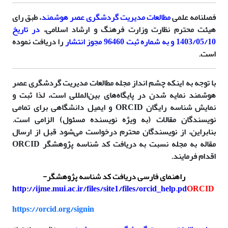
فصلنامه علمی
مطالعات مدیریت گردشگری عصر هوشمند
، طبق رای
هیئت محترم نظارت وزارت فرهنگ و ارشاد اسلامی،
در تاریخ
1403/05/10 و به شماره ثبت 96460 مجوز انتشار
را دریافت نموده
است.
با توجه به اینکه چشم انداز مجله مطالعات مدیریت گردشگری عصر
هوشمند نمایه شدن در پایگاه‌های بین‌المللی است، لذا ثبت و
نمایش شناسه رایگان ORCID
و ایمیل دانشگاهی برای تمامی
نویسندگان مقالات (به ویژه نویسنده مسئول) الزامی است.
بنابراین، از نویسندگان محترم درخواست می‌شود قبل از ارسال
مقاله به مجله نسبت به دریافت کد شناسه پژوهشگر ORCID
اقدام فرمایند.
راهنمای فارسی دریافت کد شناسه پژوهشگر-
http://ijme.mui.ac.ir/files/site1/files/orcid_help.pd
ORCID
https://orcid.org/signin