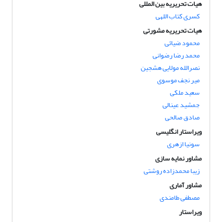
هیات تحریریه بین المللی
کسری کتاب اللهی
هیات تحریریه مشورتی
محمود ضیائی
محمد رضا رضوانی
نصرالله مولایی هشجین
میر نجف موسوی
سعید ملکی
جمشید عینالی
صادق صالحی
ویراستار انگلیسی
سونیا ازهری
مشاور نمایه سازی
زیبا محمدزاده روشتی
مشاور آماری
مصطفی طامندی
ویراستار