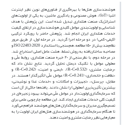
هوشمندسازی هتل‌ها با بهره‌گیری از فناوری‌های نوین نظیر اینترنت
اشیا (IoT)، هوش مصنوعی و یادگیری ماشین، به یکی از اولویت‌های
استراتژیک صنعت هتلداری تبدیل شده است. این پژوهش با هدف
شناسایی و اولویت‌بندی عوامل کلیدی هوشمندسازی در ارتقای کیفیت
خدمات هتلداری ایران انجام شد. پژوهش حاضر با رویکرد ترکیبی
(کیفی-کمی) در دو مرحله اجرا گردید. در مرحله اول، از طریق مرور
نظام‌مند بیش از ۱۵۰ مطالعه، هم‌سنجی با استاندارد ISO 22483:2020 و
مصاحبه ساختاریافته به روش تسلط، هشت عامل اصلی استخراج شد.
در مرحله دوم، با نظرسنجی از ۲۰ خبره صنعت هتلداری، روابط علّی و
معلولی عوامل با تکنیک دیمتل تحلیل گردید. نتایج نشان داد که
«رضایت مشتری» (R-C=0.532)، «ایمنی و امنیت» (R-C=0.242) و
«نظافت و خانه‌داری» (R-C=0.241) عوامل علّی (تأثیرگذار) هستند. در
مقابل، «پرسنل»، «تجهیزات و امکانات» و «خدمات غذا و نوشیدنی»
بیشترین تأثیرپذیری (معلولی) را نشان دادند. یافته‌ها حاکی از آن است
که سرمایه‌گذاری اولویت‌دار در عوامل علّی می‌تواند بهبود زنجیره‌ای در
کیفیت کلی خدمات هتلداری ایجاد کند. این مطالعه چارچوبی علمی برای
تصمیم‌گیری مدیران و سرمایه‌گذاران هتل‌های هوشمند فراهم می‌آورد
تا هنگام سرمایه‌گذاری در هوشمندسازی هتل‌های ایران اولویت را به
معیارهایی نظیر رضایت مشتری و امنیت دهند.