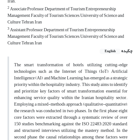
Iran.
2
Associate Professor, Department of Tourism Entrepreneurship
Management, Faculty of Tourism Sciences, University of Science and
Culture, Tehran, Iran
3
Assistant Professor, Department of Tourism Entrepreneurship
Management, Faculty of Tourism Sciences, University of Science and
Culture, Tehran, Iran
چکیده
English
The smart transformation of hotels, utilizing cutting-edge
technologies such as the Internet of Things (IoT), Artificial
Intelligence (AI), and Machine Learning, has emerged as a strategic
priority within the hospitality industry. This study aims to identify
and prioritize key factors of smart transformation essential for
enhancing service quality within the Iranian hospitality sector.
Employing a mixed-methods approach (qualitative-quantitative),
the research was conducted in two phases. In the first phase, eight
core factors were extracted through a systematic review of over
150 studies, benchmarking against the ISO 22483:2020 standard,
and structured interviews utilizing the mastery method. In the
second phase, the causal relationships among these factors were