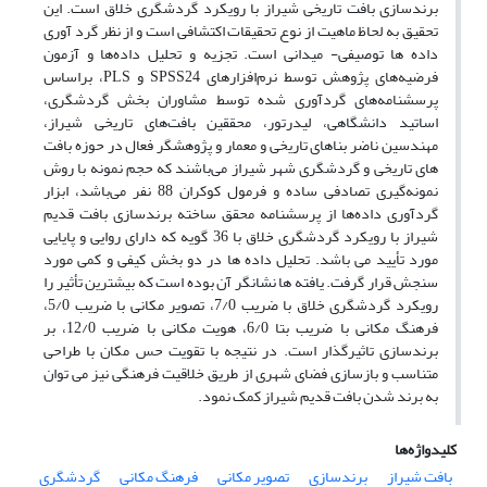
برندسازی بافت تاریخی شیراز با رویکرد گردشگری خلاق است. این
تحقیق به لحاظ ماهیت از نوع تحقیقات اکتشافی است و از نظر گرد آوری
داده ها توصیفی- میدانی است. تجزیه و تحلیل داده‌ها و آزمون
فرضیه‌های پژوهش توسط نرم‌افزارهای SPSS24 و PLS، براساس
پرسشنامه‌های گردآوری شده توسط مشاوران بخش گردشگری،
اساتید دانشگاهی، لیدرتور، محققین بافت‌های تاریخی شیراز،
مهندسین ناضر بناهای تاریخی و معمار و پژوهشگر فعال در حوزه بافت
های تاریخی و گردشگری شهر شیراز می‌باشند که حجم نمونه با روش
نمونه‌گیری تصادفی ساده و فرمول کوکران 88 نفر می‌باشد، ابزار
گردآوری داده‌ها از پرسشنامه محقق ساخته برندسازی بافت قدیم
شیراز با رویکرد گردشگری خلاق با 36 گویه که دارای روایی و پایایی
مورد تأیید می باشد. تحلیل داده ها در دو بخش کیفی و کمی مورد
سنجش قرار گرفت. یافته ها نشانگر آن بوده است که بیشترین تأثیر را
رویکرد گردشگری خلاق با ضریب 7/0، تصویر مکانی با ضریب 5/0،
فرهنگ مکانی با ضریب بتا 6/0، هویت مکانی با ضریب 12/0، بر
برندسازی تاثیرگذار است. در نتیجه با تقویت حس مکان با طراحی
متناسب و بازسازی فضای شهری از طریق خلاقیت فرهنگی نیز می توان
به برند شدن بافت قدیم شیراز کمک نمود.
کلیدواژه‌ها
بافت شیراز
برندسازی
تصویر مکانی
فرهنگ مکانی
گردشگری