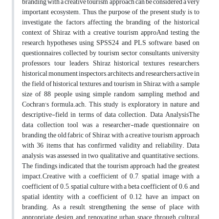
branding with a creative tourism approach can be considered a very
important ecosystem. Thus, the purpose of the present study is to
investigate the factors affecting the branding of the historical
context of Shiraz with a creative tourism approAnd testing the
research hypotheses using SPSS24 and PLS software, based on
questionnaires collected by tourism sector consultants, university
professors, tour leaders, Shiraz historical textures researchers,
historical monument inspectors, architects and researchers active in
the field of historical textures and tourism in Shiraz, with a sample
size of 88 people using simple random sampling method and
Cochran's formula.ach. This study is exploratory in nature and
descriptive-field in terms of data collection. Data AnalysisThe
data collection tool was a researcher-made questionnaire on
branding the old fabric of Shiraz with a creative tourism approach
with 36 items that has confirmed validity and reliability. Data
analysis was assessed in two qualitative and quantitative sections.
The findings indicated that the tourism approach had the greatest
impact.Creative with a coefficient of 0.7, spatial image with a
coefficient of 0.5, spatial culture with a beta coefficient of 0.6, and
spatial identity with a coefficient of 0.12, have an impact on
branding. As a result, strengthening the sense of place with
appropriate design and renovating urban space through cultural