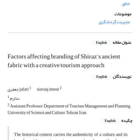
خلاق
موضوعات
مدیریت گردشگری
عنوان مقاله
English
Factors affecting branding of Shiraz's ancient
fabric with a creative tourism approach
نویسندگان
English
1
2
siavasj imeni
جعفری jafari
1
ندارم
2
Assistant Professor, Department of Tourism Management and Planning,
University of Science and Culture, Tehran, Iran
چکیده
English
The historical context carries the authenticity of a culture, and its