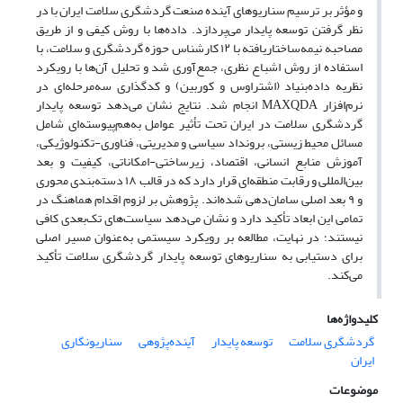
و مؤثر بر ترسیم سناریوهای آینده صنعت گردشگری سلامت ایران با در
نظر گرفتن توسعه پایدار می‌پردازد. داده‌ها با روش کیفی و از طریق
مصاحبه نیمه‌ساختاریافته با ۱۲ کارشناس حوزه گردشگری و سلامت، با
استفاده از روش اشباع نظری، جمع‌آوری شد و تحلیل آن‌ها با رویکرد
نظریه داده‌بنیاد (اشتراوس و کوربین) و کدگذاری سه‌مرحله‌ای در
نرم‌افزار MAXQDA انجام شد. نتایج نشان می‌دهد توسعه پایدار
گردشگری سلامت در ایران تحت تأثیر عوامل به‌هم‌پیوسته‌ای شامل
مسائل محیط زیستی، برونداد سیاسی و مدیریتی، فناوری-تکنولوژیکی،
آموزش منابع انسانی، اقتصاد، زیرساختی-امکاناتی، کیفیت و بعد
بین‌المللی و رقابت منطقه‌ای قرار دارد که در قالب ۱۸ دسته‌بندی محوری
و ۹ بعد اصلی سامان‌دهی شده‌اند. پژوهش بر لزوم اقدام هماهنگ در
تمامی این ابعاد تأکید دارد و نشان می‌دهد سیاست‌های تک‌بعدی کافی
نیستند؛ در نهایت، مطالعه بر رویکرد سیستمی به‌عنوان مسیر اصلی
برای دستیابی به سناریوهای توسعه پایدار گردشگری سلامت تأکید
می‌کند.
کلیدواژه‌ها
گردشگری سلامت
توسعه پایدار
آینده‌پژوهی
سناریونگاری
ایران
موضوعات