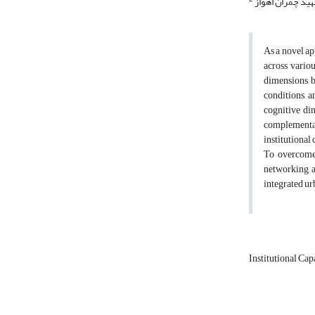
هید چمران اهواز
As a novel ap
across vario
dimensions, b
conditions, a
cognitive di
complementar
institutional
To overcome t
networking, a
integrated u
Institutional Cap