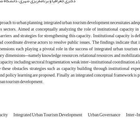
دکتری جغرافیا و برنامه‌ریزی شهری، دانشگاه ش
proach to urban planning, integrated urban tourism development necessitates adequ
us sectors. Aimed at conceptually analyzing the role of institutional capacity i
arriers, and strategies for strengthening this capacity. Institutional capacity is de
nd coordinate diverse actors to resolve public issues. The findings indicate that 
mensions, each playing a pivotal role in the success of integrated urban touris
y dimensions—namely knowledge resources, relational resources, and mobilizati
 capacity, including sectoral fragmentation, weak inter-institutional coordination, a 
hese obstacles, strategies such as capacity building through institutional experi
nd policy learning are proposed. Finally, an integrated conceptual framework is pr
rban tourism development.
acity
Integrated Urban Tourism Development
Urban Governance
Inter-In