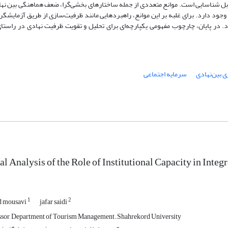
قابل شناسایی است. موانع متعددی از جمله ساختارهای بخشی‌گرا، ضعف هماهنگی بین نهاد
جود دارد. برای غلبه بر این موانع، راهبردهایی مانند ظرفیت‌سازی از طریق آزمایشگری
. در پایان، چارچوب مفهومی یکپارچه‌ای برای تحلیل و تقویت ظرفیت نهادی در راست
 بین‌نهادی
سرمایه اجتماعی
l Analysis of the Role of Institutional Capacity in Int
1
2
 mousavi
jafar saidi
ssor, Department of Tourism Management.,Shahrekord University