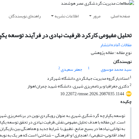
صفحه اصلی
مرور
اطلاعات نشریه
راهنمای نویسندگان
تحلیل مفهومی کارکرد ظرفیت نهادی در فرآیند توسعه ی
مقالات آماده انتشار
نوع مقاله : مقاله پژوهشی
نویسندگان
2
1
سید محمد موسوی
جعفر سعیدی
1
استادیار گروه مدیریت جهانگردی دانشگاه شهرکرد
2
دکتری جغرافیا و برنامه‌ریزی شهری، دانشگاه شهید چمران اهواز
10.22072/tmsse.2026.2087035.1144
چکیده
توسعه یکپارچه گردشگری شهری به عنوان رویکردی نوین در برنامه‌ریزی شهر
است. این مقاله با هدف تحلیل مفهومی نقش ظرفیت نهادی در تحقق توسعه یکپا
به توانایی نهادها در بسیج منابع، تطبیق با شرایط جدید و هماهنگی بین بازیگ
ابعاد (قانونی-تنظیمی)، (هنجاری) و (فرهنگی - شناختی) است که هر یک به ن