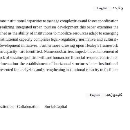
چکیده
English
ate institutional capacities to manage complexities and foster coordination
n realizing integrated urban tourism development, this paper examines the
fined as the ability of institutions to mobilize resources, adapt to emerging
institutional capacity comprises legal-regulatory, normative, and cultural-
m development initiatives. Furthermore, drawing upon Healey’s framework,
on capacity—are identified. Numerous barriers impede the enhancement of
lack of sustained political will, and human and financial resource constraints.
mentation, the establishment of horizontal structures, inter-institutional
esented for analyzing and strengthening institutional capacity to facilitate
کلیدواژه‌ها
English
stitutional Collaboration
Social Capital