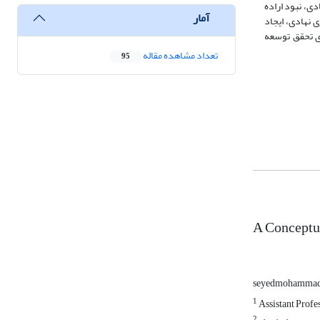
ی، نبود اراده
آمار
 نهادی، ایجاد
ای تحقق توسعه
تعداد مشاهده مقاله
95
A Conceptua
seyedmohammad
1
Assistant Profe
2