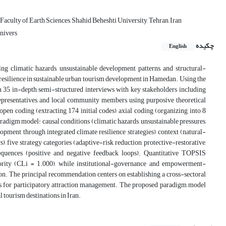
ulty of Earth Sciences, Shahid Beheshti University, Tehran, Iran
nivers
چکیده
English
ing climatic hazards, unsustainable development patterns, and structural-
resilience in sustainable urban tourism development in Hamedan. Using the
 35 in-depth semi-structured interviews with key stakeholders including
representatives, and local community members, using purposive theoretical
pen coding (extracting 174 initial codes), axial coding (organizing into 8
igm model: causal conditions (climatic hazards, unsustainable pressures,
opment through integrated climate resilience strategies), context (natural-
s), five strategy categories (adaptive-risk reduction, protective-restorative,
sequences (positive and negative feedback loops). Quantitative TOPSIS
iority (CLi = 1.000), while institutional-governance and empowerment-
ion. The principal recommendation centers on establishing a cross-sectoral
 for participatory attraction management. The proposed paradigm model
 tourism destinations in Iran.