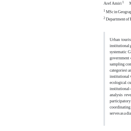
1
Aref Amiri
1
MSc in Geograph
2
Department of H
Urban touris
institutional
systematic G
government of
sampling cont
categories),
institutional
ecological, c
institutiona
analysis rev
participatory
coordinating
serves as a d