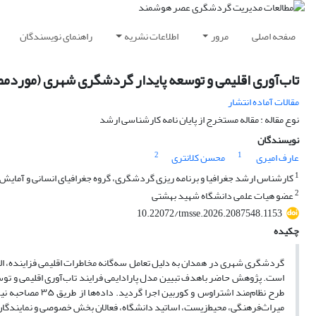
صفحه اصلی
مرور
اطلاعات نشریه
راهنمای نویسندگان
تاب‌آوری اقلیمی و توسعه پایدار گردشگری شهری (موردمط
مقالات آماده انتشار
نوع مقاله : مقاله مستخرج از پایان نامه کارشناسی ارشد
نویسندگان
2
1
عارف امیری
محسن کلانتری
1
کارشناس ارشد جغرافیا و برنامه ریزی گردشگری، گروه جغرافیای انسانی و آمایش،
2
عضو هیات علمی دانشگاه شهید بهشتی
10.22072/tmsse.2026.2087548.1153
چکیده
گردشگری شهری در همدان به دلیل تعامل سه‌گانه مخاطرات اقلیمی فزاینده، الگ
است. پژوهش حاضر باهدف تبیین مدل پارادایمی فرایند تاب‌آوری اقلیمی و توسع
طرح نظام‌مند اشتر
میراث‌فرهنگی، محیط‌زیست، اساتید دانشگاه، فعالان بخش خصوصی و نمایندگان جا