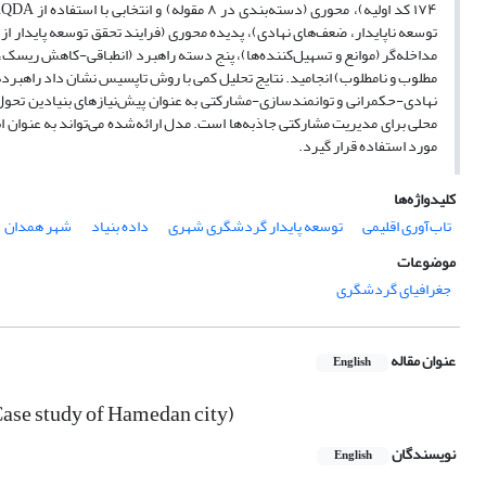
توسعه ناپایدار، ضعف‌های نهادی)، پدیده محوری (فرایند تحقق توسعه پایدار از
مداخله‌گر (موانع و تسهیل‌کننده‌ها)، پنج دسته راهبرد (انطباقی-کاهش ریسک،
نهادی-حکمرانی و توانمندسازی-مشارکتی به عنوان پیش‌نیازهای بنیادین تحول
محلی برای مدیریت مشارکتی جاذبه‌ها است. مدل ارائه‌شده می‌تواند به عنوان ا
مورد استفاده قرار گیرد.
کلیدواژه‌ها
تاب‌آوری اقلیمی
توسعه پایدار گردشگری شهری
داده بنیاد
شهر همدان
موضوعات
جغرافیای گردشگری
عنوان مقاله
English
Case study of Hamedan city)
نویسندگان
English