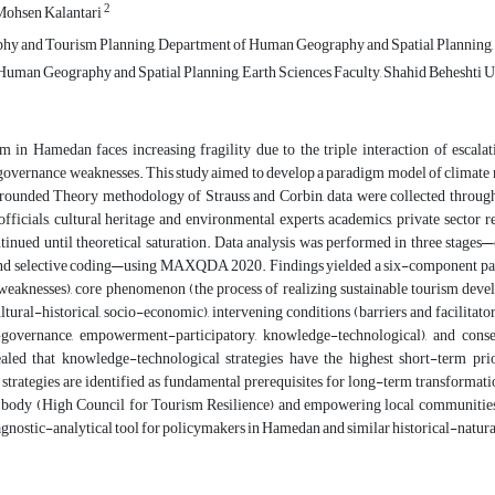
2
Mohsen Kalantari
y and Tourism Planning, Department of Human Geography and Spatial Planning, Fac
uman Geography and Spatial Planning, Earth Sciences Faculty, Shahid Beheshti U
m in Hamedan faces increasing fragility due to the triple interaction of escalat
 governance weaknesses. This study aimed to develop a paradigm model of climate 
rounded Theory methodology of Strauss and Corbin, data were collected through
ficials, cultural heritage and environmental experts, academics, private sector 
inued until theoretical saturation. Data analysis was performed in three stages—o
 and selective coding—using MAXQDA 2020. Findings yielded a six-component parad
 weaknesses), core phenomenon (the process of realizing sustainable tourism devel
ultural-historical, socio-economic), intervening conditions (barriers and facilitator
l-governance, empowerment-participatory, knowledge-technological), and con
ealed that knowledge-technological strategies have the highest short-term pr
 strategies are identified as fundamental prerequisites for long-term transformat
 body (High Council for Tourism Resilience) and empowering local communities
iagnostic-analytical tool for policymakers in Hamedan and similar historical-natural