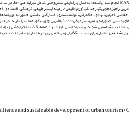
۱۷۴ کد اولیه)، محوری (دسته‌بندی در ۸ مقوله) و انتخابی با استفاده از MAXQDA انجام شد. یافته‌ها به مدل پارادایمی شش‌وجهی شامل شرایط علی 
 طریق راهبردهای یکپارچه تاب‌آوری اقلیمی)، زمینه (بستر طبیعی، فرهنگی، اقتصادی-اج
 حفاظتی-احیایی، نهادی-حکمرانی، توانمندسازی-مشارکتی، دانشی-فناورانه) و پیامدها 
مطلوب و نامطلوب) انجامید. نتایج تحلیل کمی با روش تاپسیس نشان داد راهبردهای دانشی-فناورانه با ضریب نزدیکی 1/000 بالاترین اول
 بلندمدت شناسایی شدند. پیشنهاد اصلی، ایجاد نهاد هماهنگ‌کننده فرابخشی و توان
بزار تشخیصی-تحلیلی برای سیاست‌گذاران و برنامه ریزان در همدان و سایر مقاصد تاریخ
silience and sustainable development of urban tourism (