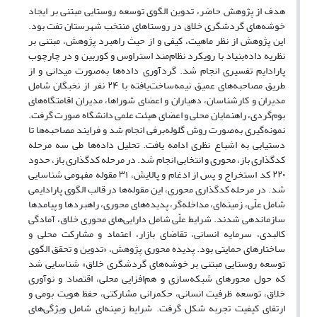
هدف از پژوهش حاضر، تدوین الگوی توسعه روستایی مبتنی بر ایجاد
خوشه‌های گردشگری خلاق در روستاهای منتخب شهرستان تفت بود.
این پژوهش از نظر ماهیت، کیفی و از حیث راهبرد پژوهش، مبتنی بر
نظریه داده‌بنیاد با رویکرد نظام‌مند استراوس و کوربین و در چارچوب
پارادایم تفسیری انجام شد. گردآوری داده‌ها به‌صورت میدانی و از
طریق مصاحبه‌های عمیق نیمه‌ساخت‌یافته با ۲۴ نفر از نخبگان شامل
مدیران و کارشناسان، دهیاران و اعضای شوراها، مدیران اقامتگاه‌های
بوم‌گردی، راهنمایان محلی و اعضای هیئت علمی دانشگاه صورت گرفت.
نمونه‌گیری به‌صورت روش گلوله‌برفی انجام شد و فرایند مصاحبه‌ها تا
دستیابی به اشباع نظری ادامه یافت. تحلیل داده‌ها طی سه مرحله
کدگذاری باز، محوری و انتخابی انجام شد. در مرحله کدگذاری باز، حدود
۲۲۰ کد استخراج و پس از ادغام و پالایش، ۳۱ مقوله مفهومی شناسایی
شد. در مرحله کدگذاری محوری، این مقوله‌ها در قالب الگوی پارادایمی
شامل علّی، زمینه‌ای، مداخله‌گر، پدیده‌های محوری، راهبردها و پیامدها
سازماندهی شدند. شرایط علّی شامل دارایی‌های محوری خلاق، آمادگی
کالبدی، سرمایه انسانی، تقاضای بازار، اعتماد و مشارکت محلی و
ساختارهای حمایتی بود. پدیده محوری پژوهش، «تدوین و تحقق الگوی
توسعه روستایی مبتنی بر خوشه‌های گردشگری خلاق» شناسایی شد
که حول محورهای شبکه‌سازی و هم‌افزایی محلی، اقتصاد و نوآوری
خلاق، توسعه ظرفیت انسانی، حکمرانی مشارکتی، حفظ هویت بومی و
ارتقای کیفیت تجربه شکل گرفت. شرایط زمینه‌ای شامل ویژگی‌های