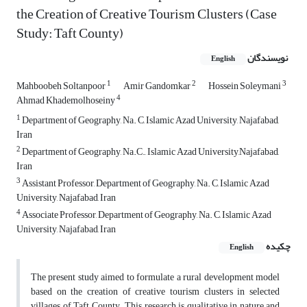
the Creation of Creative Tourism Clusters (Case
Study: Taft County)
نویسندگان
English
1
2
3
Mahboobeh Soltanpoor
Amir Gandomkar
Hossein Soleymani
4
Ahmad Khademolhoseiny
1
Department of Geography, Na. C, Islamic Azad University, Najafabad,
Iran
2
Department of Geography, Na.C., Islamic Azad University,Najafabad,
Iran
3
Assistant Professor, Department of Geography, Na. C, Islamic Azad
University, Najafabad, Iran
4
Associate Professor, Department of Geography, Na. C, Islamic Azad
University, Najafabad, Iran
چکیده
English
The present study aimed to formulate a rural development model
based on the creation of creative tourism clusters in selected
villages of Taft County. This research is qualitative in nature and